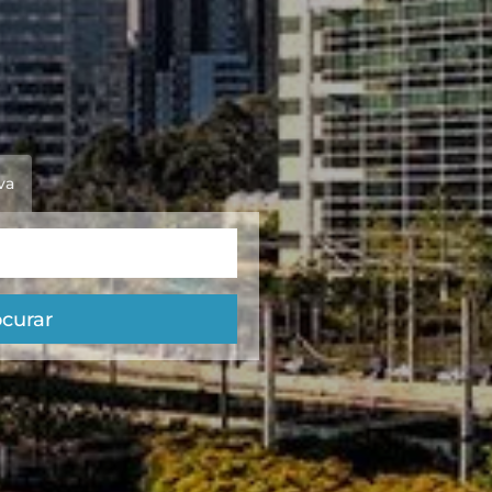
va
curar