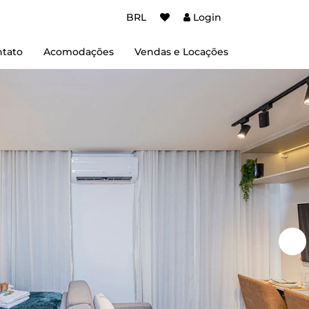
BRL
Login
tato
Acomodações
Vendas e Locações