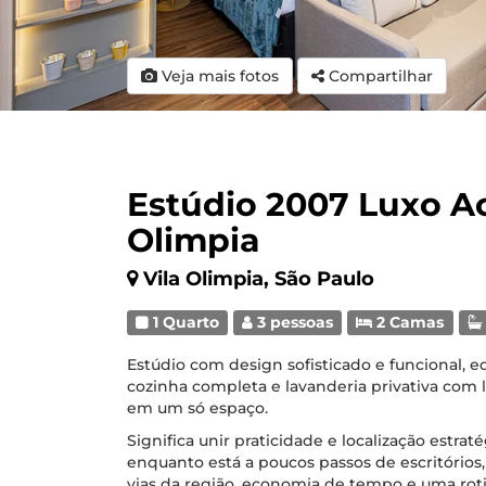
Veja mais fotos
Compartilhar
Estúdio 2007 Luxo A
Olimpia
Vila Olimpia, São Paulo
1 Quarto
3 pessoas
2 Camas
Estúdio com design sofisticado e funcional, 
cozinha completa e lavanderia privativa com la
em um só espaço.
Significa unir praticidade e localização estra
enquanto está a poucos passos de escritórios,
vias da região, economia de tempo e uma rot