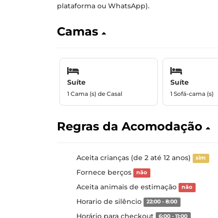
plataforma ou WhatsApp).
Camas
Suíte
Suíte
1 Cama (s) de Casal
1 Sofá-cama (s)
Regras da Acomodação
Aceita crianças (de 2 até 12 anos)
sim
Fornece berços
não
Aceita animais de estimação
não
Horario de silêncio
22:00 - 8:00
Horário para checkout
6:00 - 11:00