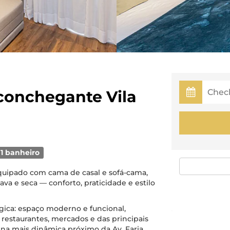
conchegante Vila
1 banheiro
equipado com cama de casal e sofá-cama,
va e seca — conforto, praticidade e estilo
tégica: espaço moderno e funcional,
 restaurantes, mercados e das principais
ina mais dinâmica próximo da Av. Faria