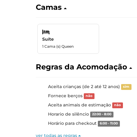
Camas
Suíte
1 Cama (s) Queen
Regras da Acomodação
Aceita crianças (de 2 até 12 anos)
sim
Fornece berços
não
Aceita animais de estimação
não
Horario de silêncio
22:00 - 8:00
Horário para checkout
6:00 - 11:00
ver todas as regras