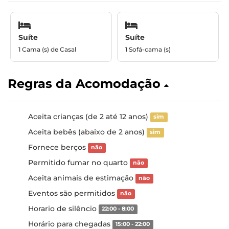
Suíte
Suíte
1 Cama (s) de Casal
1 Sofá-cama (s)
Regras da Acomodação
Aceita crianças (de 2 até 12 anos)
sim
Aceita bebês (abaixo de 2 anos)
sim
Fornece berços
não
Permitido fumar no quarto
não
Aceita animais de estimação
não
Eventos são permitidos
não
Horario de silêncio
22:00 - 8:00
Horário para chegadas
15:00 - 22:00